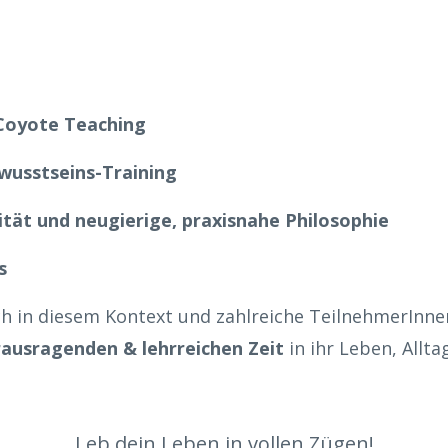
Coyote Teaching
wusstseins-Training
ität und neugierige, praxisnahe Philosophie
s
ich in diesem Kontext und zahlreiche TeilnehmerInn
ausragenden & lehrreichen Zeit
in ihr Leben, Allta
Leb dein Leben in vollen Zügen!