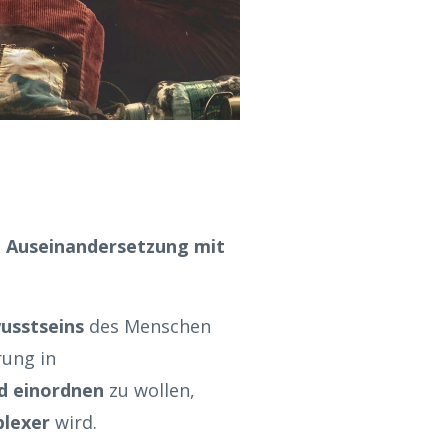
 Auseinandersetzung mit
usstseins
des Menschen
rung in
d einordnen
zu wollen,
lexer
wird.