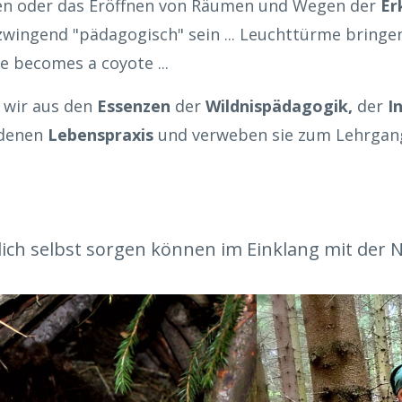
en oder das Eröffnen von Räumen und Wegen der
Er
zwingend "pädagogisch" sein ... Leuchttürme bring
e becomes a coyote ...
 wir aus den
Essenzen
der
Wildnispädagogik,
der
I
ndenen
Lebenspraxis
und verweben sie zum Lehrga
dich selbst sorgen können im Einklang mit der N