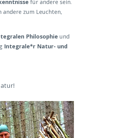
kenntnisse
für andere sein.
en andere zum Leuchten,
ntegralen Philosophie
und
ng
Integrale*r Natur- und
atur!