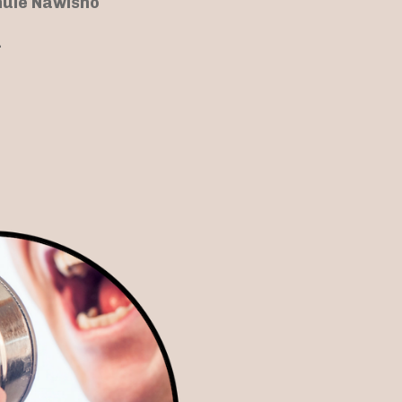
hule Nawisho
1